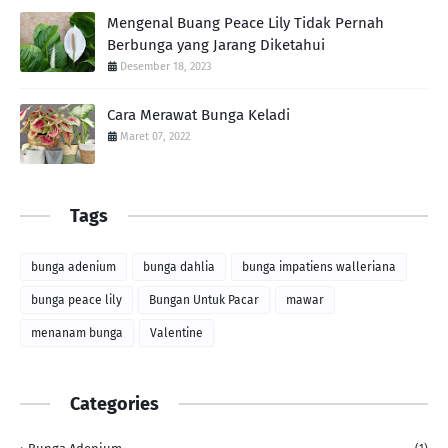
Mengenal Buang Peace Lily Tidak Pernah
Berbunga yang Jarang Diketahui
Desember 18, 2023
Cara Merawat Bunga Keladi
Maret 07, 2022
Tags
bunga adenium
bunga dahlia
bunga impatiens walleriana
bunga peace lily
Bungan Untuk Pacar
mawar
menanam bunga
Valentine
Categories