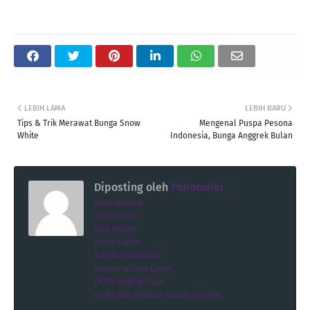
LEBIH LAMA
LEBIH BARU
Tips & Trik Merawat Bunga Snow
Mengenal Puspa Pesona
White
Indonesia, Bunga Anggrek Bulan
Diposting oleh
Pohonwiki
Koda Adalah
Slot Online
Slot Online
Dunia Game
Adella Wulandari
tempat wisata Qatar
OOTD jogging hijab
profil dan biodata maudy ayunda