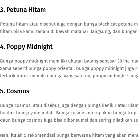
3. Petuna Hitam
Petuna hitam atau disebut juga dengan bunga black cat petuna
hitam bisa kamu tanam di bawah matahari langsung, dan bungan
4. Poppy Midnight
Bunga poppy midnight memiliki ukuran batang sebesar 30 inci dan m
Sama seperti bunga poppy oriental, bunga poppy midnight juga 
tertarik untuk memiliki bunga yang satu ini, poppy midnight sang
5. Cosmos
Bunga cosmos, atau disebut juga dengan bunga kenikir atau ula
bentuk bunga yang indah. Bunga cosmos merupakan bunga tropi
daun bunga cosmos juga bisa dikonsumsi dan sering dijadikan se
Nah, itulah 5 rekomendasi bunga berwarna hitam yang akan mem