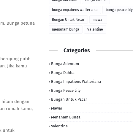
bunga adenium
bunga dahlia
bunga impatiens walleriana
bunga peace lily
Bungan Untuk Pacar
mawar
 cm. Bunga petuna
menanam bunga
Valentine
Categories
 berujung putih.
Bunga Adenium
an. Jika kamu
Bunga Dahlia
Bunga Impatiens Walleriana
Bunga Peace Lily
Bungan Untuk Pacar
a hitam dengan
man rumah kamu,
Mawar
Menanam Bunga
Valentine
k untuk