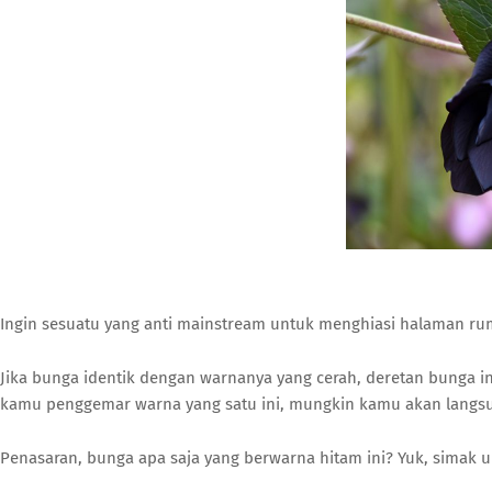
Ingin sesuatu yang anti mainstream untuk menghiasi halaman rum
Jika bunga identik dengan warnanya yang cerah, deretan bunga in
kamu penggemar warna yang satu ini, mungkin kamu akan langsu
Penasaran, bunga apa saja yang berwarna hitam ini? Yuk, simak u