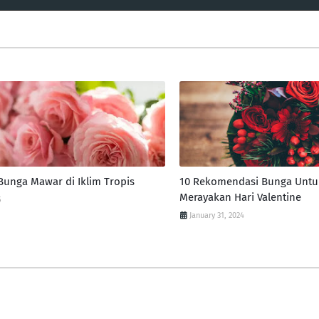
Bunga Mawar di Iklim Tropis
10 Rekomendasi Bunga Untu
Merayakan Hari Valentine
5
January 31, 2024