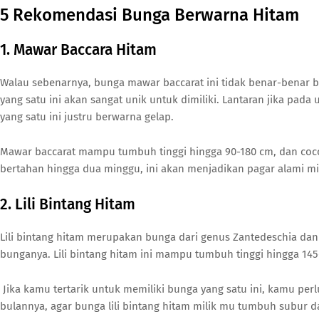
5 Rekomendasi Bunga Berwarna Hitam
1. Mawar Baccara Hitam
Walau sebenarnya, bunga mawar baccarat ini tidak benar-benar 
yang satu ini akan sangat unik untuk dimiliki. Lantaran jika p
yang satu ini justru berwarna gelap.
Mawar baccarat mampu tumbuh tinggi hingga 90-180 cm, dan coc
bertahan hingga dua minggu, ini akan menjadikan pagar alami mi
2. Lili Bintang Hitam
Lili bintang hitam merupakan bunga dari genus Zantedeschia da
bunganya. Lili bintang hitam ini mampu tumbuh tinggi hingga 145
Jika kamu tertarik untuk memiliki bunga yang satu ini, kamu p
bulannya, agar bunga lili bintang hitam milik mu tumbuh subur d