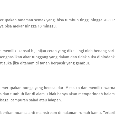
 merupakan tanaman semak yang
bisa tumbuh tinggi hingga 20-30
ya bisa mekar hingga 10 minggu.
emiliki kapsul biji hijau cerah yang dikelilingi oleh benang sari
menghasilkan akar tunggang yang dalam dan tidak suka dipindahk
at suka jika ditanam di tanah berpasir yang gembur.
m merupakan bunga yang berasal dari Meksiko dan memiliki warn
s dan tumbuh liar di alam. Tidak hanya akan memperindah hala
bagai campuran salad atau lalapan.
berikan nuansa anti mainstream di halaman rumah kamu. Tertari