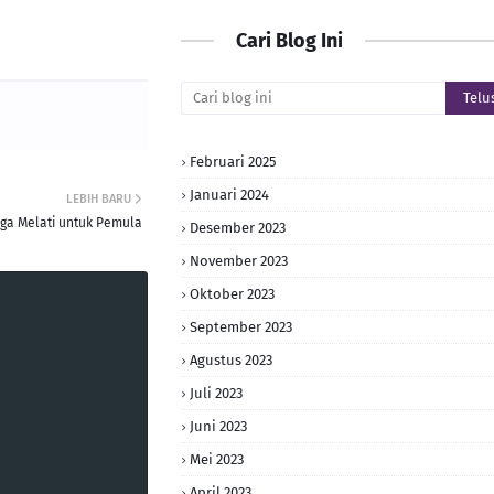
Cari Blog Ini
Februari 2025
Januari 2024
LEBIH BARU
ga Melati untuk Pemula
Desember 2023
November 2023
Oktober 2023
September 2023
Agustus 2023
Juli 2023
Juni 2023
Mei 2023
April 2023