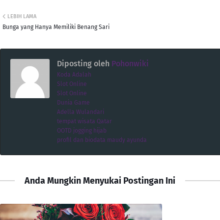
LEBIH LAMA
Bunga yang Hanya Memiliki Benang Sari
Diposting oleh
Pohonwiki
Koda Adalah
Slot Online
Slot Online
Dunia Game
Adella Wulandari
tempat wisata Qatar
OOTD jogging hijab
profil dan biodata maudy ayunda
Anda Mungkin Menyukai Postingan Ini