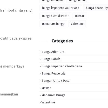
bunga adenium
bunga dahlia
bunga impatiens walleriana
bunga peace lily
h simbol cinta yang
Bungan Untuk Pacar
mawar
menanam bunga
Valentine
sitif pada ekspresi
Categories
Bunga Adenium
Bunga Dahlia
ang memperkaya
Bunga Impatiens Walleriana
Bunga Peace Lily
Bungan Untuk Pacar
Mawar
enenangkan
Menanam Bunga
Valentine